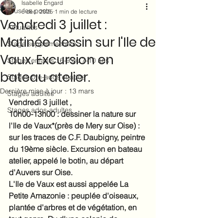
Isabelle Engard
Tous les posts
6 déc. 2025
1 min de lecture
Vendredi 3 juillet :
Actualités
Matinée dessin sur l'Ile de
Stage supplémentaire
Vaux. Excursion en
Stages enfants : 6-9 ou 7-10 ans
bateau atelier.
Stages pré-ados et ados
Dernière mise à jour :
13 mars
Stages adultes
Vendredi 3 juillet , 
Stages ados-adultes
10h00-13h00 : dessiner la nature sur 
l'Ile de Vaux*(près de Mery sur Oise) : 
sur les traces de C.F. Daubigny, peintre 
du 19ème siècle. Excursion en bateau 
atelier, appelé le botin, au départ 
d'Auvers sur Oise. 
L'Ile de Vaux est aussi appelée La 
Petite Amazonie : peuplée d'oiseaux,  
plantée d'arbres et de végétation, en 