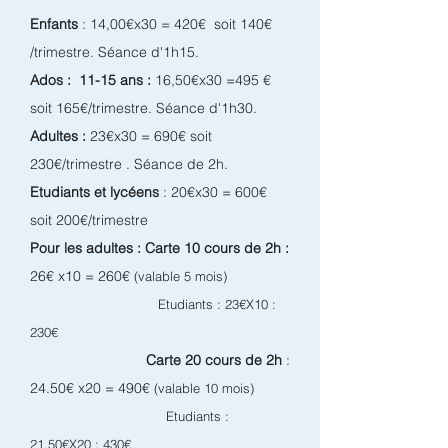
Enfants
: 14,00€x30 = 420€ soit 140€
/trimestre. Séance d'1h15.
Ados : 11-15 ans :
16,50€x30
=495 €
soit 165€/trimestre. Séance d'1h30.
Adultes :
23€x30 = 690€ soit
230€/trimestre . Séance de 2h.
Etudiants et lycéens
: 20€x30 = 600€
soit 200€/trimestre
Pour les adultes : Carte 10 cours de 2h :
26€ x10 = 260€
(valable 5 mois)
Etudiants : 23€X10 :
230€
Carte 20 cours de 2h
:
24.50€ x20 = 490€
(valable 10 mois)
E
tudiants :
21,50€X20 : 430€