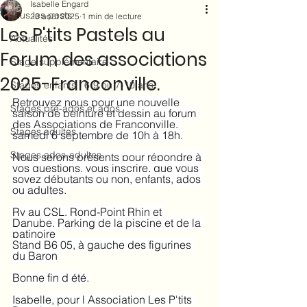
Isabelle Engard
Tous les posts
23 août 2025
1 min de lecture
Les P'tits Pastels au
Actualités
Forum des associations
Stage supplémentaire
2025-Franconville.
Stages enfants : 6-9 ou 7-10 ans
Retrouvez nous pour une nouvelle 
Stages pré-ados et ados
saison de peinture et dessin au forum 
des Associations de Franconville, 
Stages adultes
samedi 6 septembre de 10h à 18h.
Stages ados-adultes
Nous serons présents pour répondre à 
vos questions, vous inscrire, que vous 
soyez débutants ou non, enfants, ados 
ou adultes.
Rv au CSL, Rond-Point Rhin et 
Danube. Parking de la piscine et de la 
patinoire
Stand B6 05, à gauche des figurines 
du Baron
Bonne fin d été.
Isabelle, pour l Association Les P'tits 